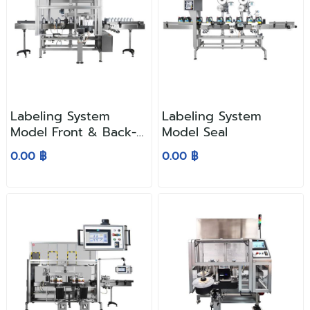
Labeling System
Labeling System
Model Front & Back-
Model Seal
Side
0.00 ฿
0.00 ฿