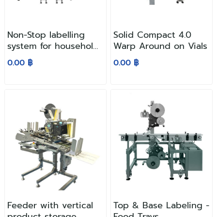
Non-Stop labelling
Solid Compact 4.0
system for household
Warp Around on Vials
products
0.00 ฿
0.00 ฿
Feeder with vertical
Top & Base Labeling -
product storage
Food Trays