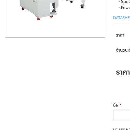
Spee
Powe
DATASHE
ราคา
จำนวนที่
ราค
ชื่อ
*
นามสกุล