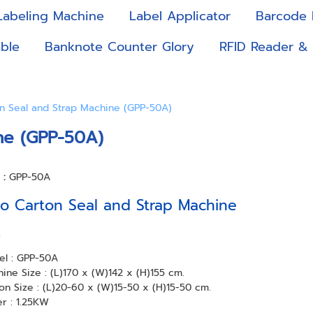
Labeling Machine
Label Applicator
Barcode 
ble
Banknote Counter Glory
RFID Reader &
 Seal and Strap Machine (GPP-50A)
ne (GPP-50A)
า :
GPP-50A
 Carton Seal and Strap Machine
s
l : GPP-50A
ine Size : (L)170 x (W)142 x (H)155 cm.
on Size : (L)20-60 x (W)15-50 x (H)15-50 cm.
r : 1.25KW