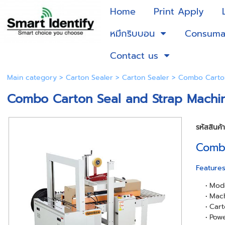
Home
Print Apply
หมึกริบบอน
Consuma
Contact us
Main category
>
Carton Sealer
>
Carton Sealer
> Combo Carton
Combo Carton Seal and Strap Machi
รหัสสินค้
Combo
Feature
Mode
Mach
Cart
Powe