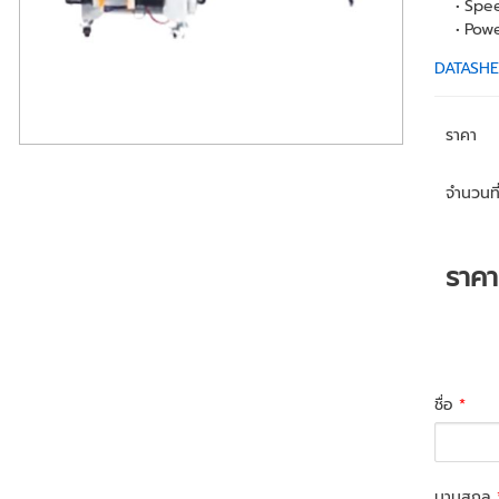
Spee
Powe
DATASHE
ราคา
จำนวนที่
ราค
ชื่อ
*
นามสกุล