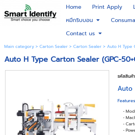
Home
Print Apply
หมึกริบบอน
Consuma
Contact us
Main category
>
Carton Sealer
>
Carton Sealer
> Auto H Type 
Auto H Type Carton Sealer (GPC-50
รหัสสินค้
Auto 
Feature
Mode
Mach
Cart
Powe