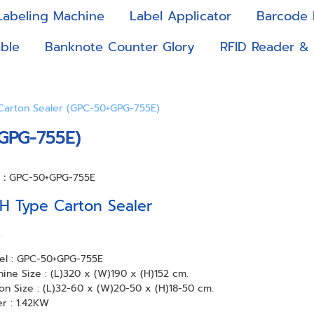
Labeling Machine
Label Applicator
Barcode 
ble
Banknote Counter Glory
RFID Reader &
Carton Sealer (GPC-50+GPG-755E)
+GPG-755E)
า :
GPC-50+GPG-755E
H Type Carton Sealer
s
l : GPC-50+GPG-755E
ine Size : (L)320 x (W)190 x (H)152 cm.
on Size : (L)32-60 x (W)20-50 x (H)18-50 cm.
r : 1.42KW